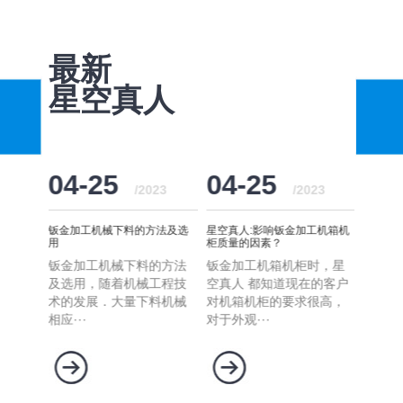
最新
星空真人
04-25
04-25
04
23
/2023
/2023
哪些以及
钣金加工机械下料的方法及选
星空真人:影响钣金加工机箱机
星空真
用
柜质量的因素？
量定制
有哪些
钣金加工机械下料的方法
钣金加工机箱机柜时，星
怎么找
家知道
及选用，随着机械工程技
空真人 都知道现在的客户
制的机
哪些
术的发展．大量下料机械
对机箱机柜的要求很高，
产品处
相应···
对于外观···
对结···