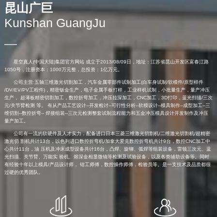
昆山广巨
Kunshan GuangJu
星空真人(中国大陆)集团官方网站 成立于2013/08/09日，地址：江苏省昆山开发区富春江路
1050号，注册资本：1000万元整，总投资：1亿万元。
公司主营:五轴三维激光切割加工，汽车金属零部件试制加工(白车身试制/软模件/原型样件
/DV/EV/PV工程件)，精密钣金生产，电子金属手板打样，工业样机试制，小批量生产，量产冲压
生产， 超薄板精密切割加工，数控折弯加工，冲压拉深加工，CNC加工，3D打印，蓝光扫描/三次
元/关节臂检测 等。 有从产品工艺设计--开发检讨--可行性分析--软模设计--模具制作--成型加工--三
维切割--数控折弯-- 焊接组装--三次元检测整套试制流程能力和五金冲压模具设计开发制作及冲压
量产加工。
公司有一流的软硬件及人才实力，配备进口日本三菱三维激光切割机/二维激光切割机/超精密
激光切 割机共计13台，以色列进口数控折弯机/加拿大爱克数控折弯机共计9台，数控CNC加工中
心共计11台，油 压机及冲床成型设备共计16台，凸焊、旋铆、弧焊等组装设备，雷顿三次元、蓝
光扫描、关节臂、万能实 验机、熔深金相显微镜等检测及试验设备，以及各类辅助设备等。同时
有经验十年以上模具/产品设计师， 钳工师傅，数控操作师傅，检验员等。是一支技术及品质都很
过硬的优秀团队。