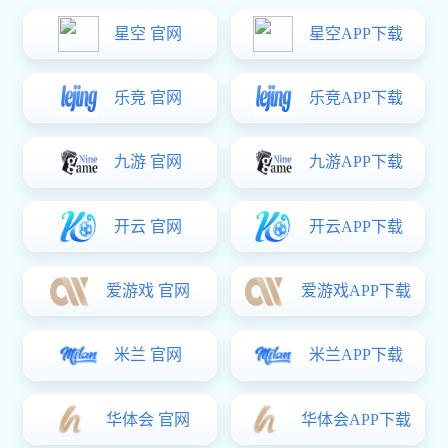
公司星空真人
钣金加工机械下料的方法及选用
更多:25-04-2023
摘要:钣金加工机械下料的方法及选用，随着机械工程技术的发展．大量下料机械相应产生而且使用功能更全面、更合
理，已得到广泛应用。自···
钣金加工机械下料的方法及选用，随着机械工程技术的发展．大量下料机械相应产生而且使用功能更全面、更合理，已
得到广泛应用。自动化和数字控制下料机械不但提高生产效率，保证产品质量，而且替代了展开放样和划线工序的工
作。
例如：数控剪板机、数控冲剪机等功能更健全合理；数控氧一乙炔切割机，激光切割机等的广泛应用已大量取代手工切
割技术，取得提高生产效益、保证产品质量的效果。机械下料设备已应用高精尖的技术，例如高压水切割技术(切割水
束的压≥400MPa)，可切割厚度100mm以上的钢板和大型棒料。
上一条：
影响钣金加工机箱机柜质量的因素？
下一条：
星空真人:CNC加工编程软件有哪些以及各自的
优点