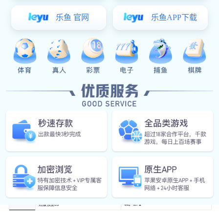
汽车座椅靠背支架
Share :
星空真人:
星空真人:
星空真人:
0512-57485208
联系星空真人
描述
名称
汽车座椅靠背支架
产品规格
490*110*40
生产工艺
落料（二维激光切割）/拉延（软模）/内孔及切边（三维激光切割）/翻边（软模）
HC420LA
T=1.0mm
断后伸长率δ/5
≥26%
材料信息
抗拉强度σb
460~550 MPa
屈服强度σs
446 MPa