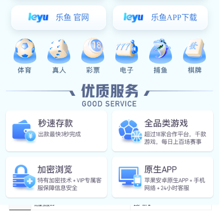
音响支架
Share :
星空真人:
星空真人:
星空真人:
星空真人:
星空真人:0512-57485208
联系星空真人
描述
名称
音响支架
产品规格
265*148*41
生产工艺
落料（二维激光切割）/成型（软模）/内孔及切边（三维激光切割）/折弯（数控折弯机）/镀锌+电泳
SPCC
T=1.6mm
断后伸长率δ/5
≥40%
材料信息
抗拉强度σb
≥337 MPa
屈服强度σs
198 MPa