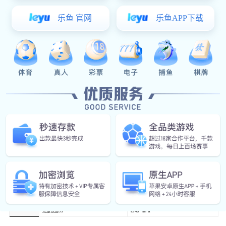
接插件
Share :
星空真人:
星空真人:
星空真人:
星空真人:
星空真人:
0512-57485208
联系星空真人
描述
名称
接插件
产品规格
85*56*46
生产工艺
落料（线切割）/成型（软模）/折弯（数控折弯机）/焊接组立（电阻焊）
铜C11000
T=1.2mm
断后伸长率δ/5
≥25%
材料信息
抗拉强度σb
580-680 MPa
屈服强度σs
≥740 MPa